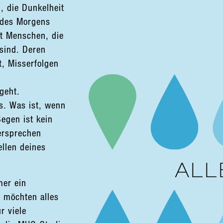
, die Dunkelheit
 des Morgens
nt Menschen, die
sind. Deren
t, Misserfolgen
geht.
s. Was ist, wenn
Segen ist kein
ersprechen
ellen deines
ALL
mer ein
 möchten alles
r viele