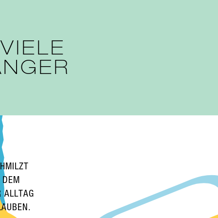
 VIELE
ÄNGER
HMILZT
T DEM
R ALLTAG
LAUBEN.