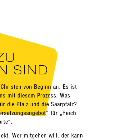
ZU
N SIND
 Christen von Beginn an. Es ist
uns mit diesem Prozess: Was
ür die Pfalz und die Saarpfalz?
ersetzungsangebot“ für „Reich
orte“.
jekt: Wer mitgehen will, der kann